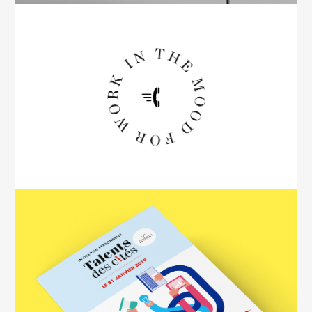
Sabine
06 64 82 08 31
Julia
06 48 07 04 89
contact@in-the-mood.fr