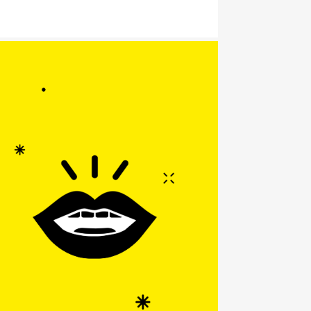
Sabine
06 64 82 08 31
Julia
06 48 07 04 89
contact@in-the-mood.fr